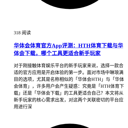
318 阅读
华体会体育官方App评测：HTH体育下载与华
体会下载，哪个工具更适合新手玩家
对于刚接触体育娱乐平台的新手玩家来说，选择一款合
适的官方应用是开启体验的第一步。面对市场中琳琅满
目的选项，尤其是名称相似的「华体会HTH」与「华体
会体育」，许多用户会产生疑惑：究竟是「HTH体育下
载」还是「华体会下载」的工具更适合自己？本文将从
新手玩家的核心需求出发，对这两个关联密切的平台应
用进行深