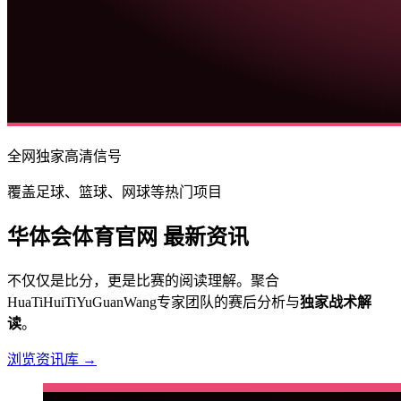
全网独家高清信号
覆盖足球、篮球、网球等热门项目
华体会体育官网 最新资讯
不仅仅是比分，更是比赛的阅读理解。聚合
HuaTiHuiTiYuGuanWang专家团队的赛后分析与
独家战术解
读
。
浏览资讯库
→