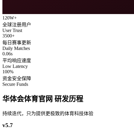
120W+
全球注册用户
User Trust
3500+
每日赛事更新
Daily Matches
0.06s
平均响应速度
Low Latency
100%
资金安全保障
Secure Funds
华体会体育官网
研发历程
持续迭代，只为提供更极致的体育科技体验
v5.7