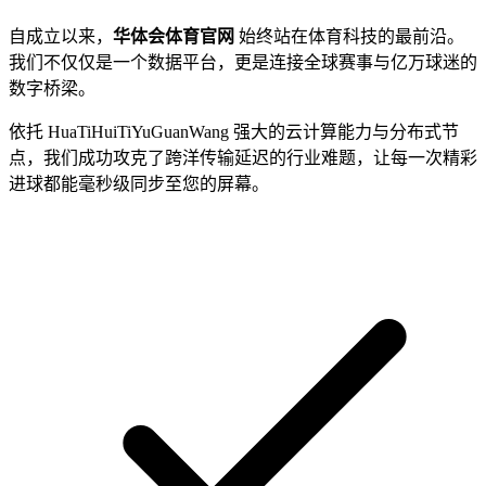
自成立以来，
华体会体育官网
始终站在体育科技的最前沿。
我们不仅仅是一个数据平台，更是连接全球赛事与亿万球迷的
数字桥梁。
依托 HuaTiHuiTiYuGuanWang 强大的云计算能力与分布式节
点，我们成功攻克了跨洋传输延迟的行业难题，让每一次精彩
进球都能毫秒级同步至您的屏幕。