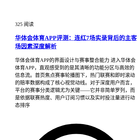
325 阅读
华体会体育APP评测：连红7场实录背后的主客
场因素深度解析
华体会体育APP的界面设计与赛事整合能力 进入华体会
体育APP，直观感受到的是其清晰的功能分区与高效的
信息流。首页焦点赛事轮播图下，热门联赛和即时滚动
的赔率数据构成了核心视觉动线。对于深度用户而言，
平台的赛事分类逻辑尤为关键——它并非简单罗列，而
是依据联赛热度、用户订阅习惯以及实时投注量进行动
态排序