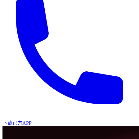
下载官方APP