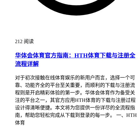
212 阅读
华体会体育官方指南：HTH体育下载与注册全
流程详解
对于初次接触在线体育娱乐的新用户而言，选择一个可
靠、功能齐全的平台至关重要，而顺利的下载与注册流
程则是开启精彩体验的第一步。华体会体育作为备受关
注的平台之一，其官方应用HTH体育的下载与注册过程
设计得清晰便捷。本文将为您提供一份详尽的全流程指
南，帮助您轻松完成从下载到登录的每一步。 一、HTH
体育