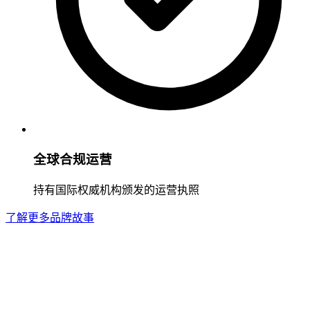
全球合规运营
持有国际权威机构颁发的运营执照
了解更多品牌故事