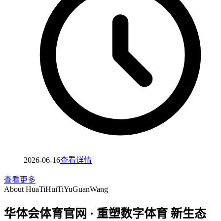
2026-06-16
查看详情
查看更多
About HuaTiHuiTiYuGuanWang
华体会体育官网 ·
重塑数字体育
新生态