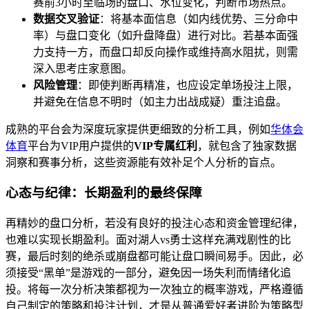
赛前3小时至临场的盘口、水位变化，判断市场热点。
数据交叉验证
：将基本面信息（如内线优势、三分命中
率）与盘口变化（如升盘降盘）进行对比。若基本面强
力支持一方，而盘口却反向操作或维持高水阻扰，则需
深入思考庄家意图。
风险管理
：即使判断再精准，也应设定单场投注上限，
并避免在信息不明时（如主力出战成疑）重注追盘。
成熟的平台会为深度玩家提供更细致的分析工具，例如
华体会
体育
平台为VIP用户提供的
VIP专属红利
，就包含了独家数据
洞察和赛事分析，这些资源能有效补足个人分析的盲点。
心态与纪律：长期盈利的最终保障
再精妙的盘口分析，若没有良好的投注心态和资金管理纪律，
也难以实现长期盈利。面对湖人vs勇士这样充满戏剧性的比
赛，最后时刻的绝杀或崩盘都可能让盘口瞬间易手。因此，必
须接受“黑单”是游戏的一部分，避免因一场失利而情绪化追
投。将每一次分析决策都视为一次独立的概率游戏，严格遵循
自己制定的策略和投注计划，才是从普通爱好者进阶为策略型