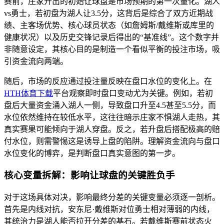
赛前，庄家开出的初始让球盘是市场预期的第一次量化。湖人
vs勇士，若初盘为湖人让3.5分，这背后是综合了双方近期战
绩、主客场优势、核心球员状态（如詹姆斯/戴维斯或库里的
健康状况）以及历史交锋记录后得出的“基准线”。这个数字并
非随意设定，其核心目的是制造一个看似平衡的投注市场，吸
引资金流向两端。
随后，市场的反应通过投注量反映在盘口水位的变化上。在
HTH体育下载
平台观察即时盘口变动尤为关键。例如，若初
盘后大量资金涌入湖人一侧，导致盘口升至4.5甚至5.5分，而
水位依然维持在较低水平，这往往暗示庄家不惧湖人走热，其
真实赛果可能倾向于湖人穿盘。反之，若升盘后搭配极高的赔
付水位，则需警惕这是诱导上盘的陷阱。理解资金流向与盘口
水位变化的博弈，是判断盘口真实意图的第一步。
核心变量拆解：影响让球盘的关键胜负手
对于这场具体对决，影响最终分差的关键变量必须逐一剖析。
首先是内线对抗，安东尼·戴维斯对位勇士相对薄弱的内线，
其统治力是湖人能否拉开分差的基石。若戴维斯赛前状态火