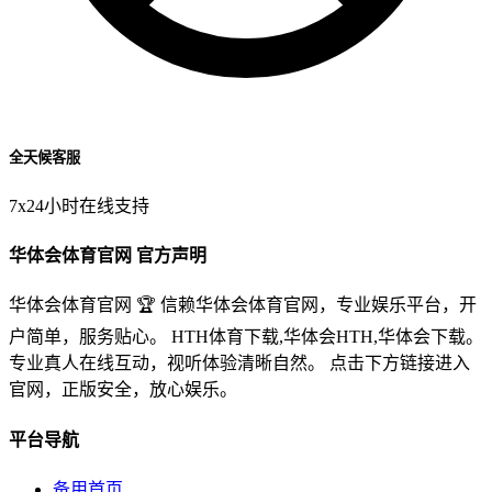
全天候客服
7x24小时在线支持
华体会体育官网 官方声明
华体会体育官网 🏆 信赖华体会体育官网，专业娱乐平台，开
户简单，服务贴心。 HTH体育下载,华体会HTH,华体会下载。
专业真人在线互动，视听体验清晰自然。 点击下方链接进入
官网，正版安全，放心娱乐。
平台导航
备用首页