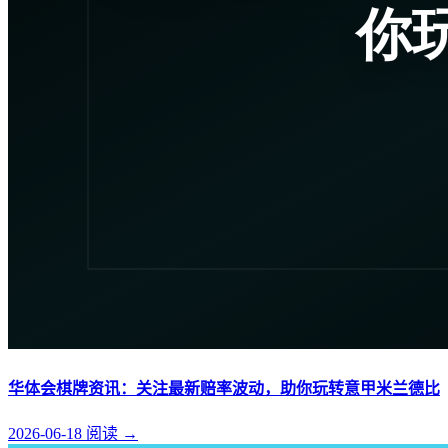
华体会棋牌资讯：关注最新赔率波动，助你玩转意甲米兰德比
2026-06-18
阅读
→