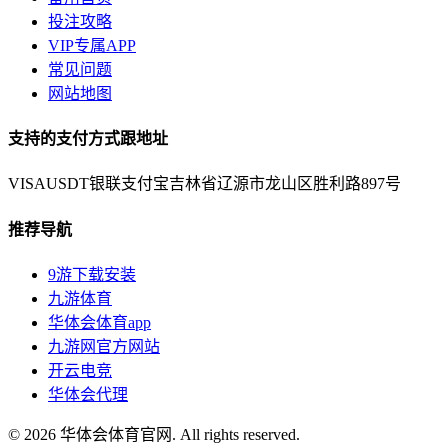
投注攻略
VIP专属APP
常见问题
网站地图
支持的支付方式跟地址
VISA
USDT
银联
支付宝
吉林省辽源市龙山区胜利路897号
推荐导航
9游下载安装
九游体育
华体会体育app
九游网官方网站
开云电竞
华体会代理
© 2026 华体会体育官网. All rights reserved.