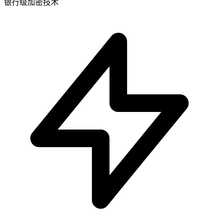
银行级加密技术