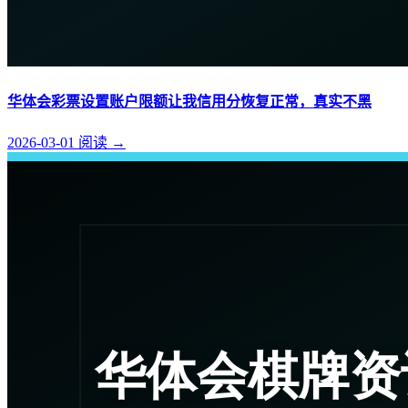
华体会彩票设置账户限额让我信用分恢复正常，真实不黑
2026-03-01
阅读
→