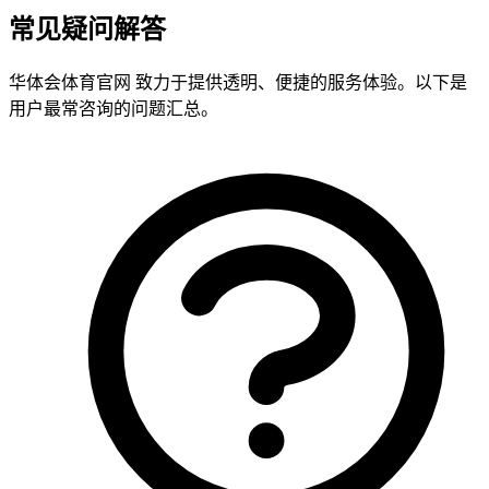
常见疑问解答
华体会体育官网 致力于提供透明、便捷的服务体验。以下是
用户最常咨询的问题汇总。