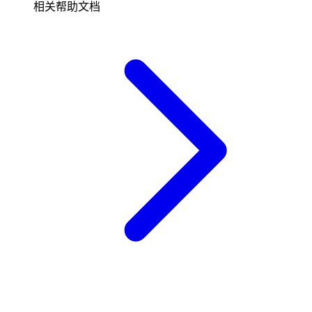
相关帮助文档