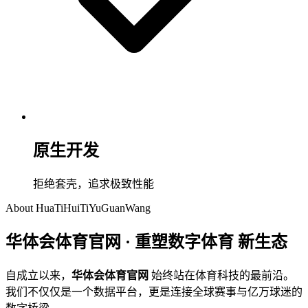
原生开发
拒绝套壳，追求极致性能
About HuaTiHuiTiYuGuanWang
华体会体育官网 ·
重塑数字体育
新生态
自成立以来，
华体会体育官网
始终站在体育科技的最前沿。
我们不仅仅是一个数据平台，更是连接全球赛事与亿万球迷的