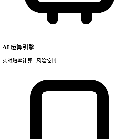
AI 运算引擎
实时赔率计算 · 风险控制