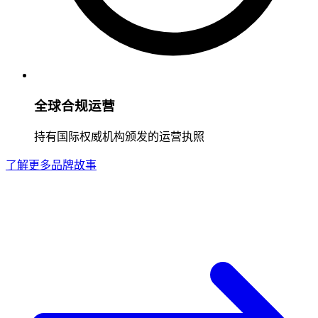
全球合规运营
持有国际权威机构颁发的运营执照
了解更多品牌故事