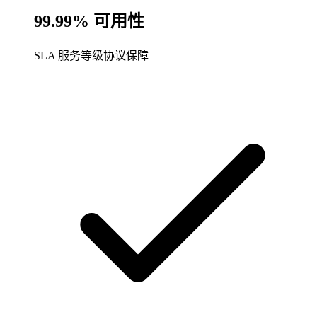
99.99% 可用性
SLA 服务等级协议保障