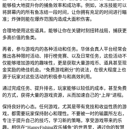
能够极大地提升你的捕鱼效率和成功率。例如，冰冻技能可以
将屏幕内的所有鱼冻结一段时间，让你拥有充足的时间进行瞄
准；炸弹则能在爆炸范围内造成大面积伤害。
合理地使用这些道具，能够让你在关键时刻扭转战局，捕获更
多高价值的鱼类。
再者，参与游戏内的各种活动和任务。华体会真人平台经常会
推出各种限时活动、排行榜竞赛、以及日常任务，这些活动不
仅能够增加游戏的趣味性，更是获取大量游戏币、道具甚至现
金奖励的绝佳机会。“免费游戏刷分”的说法，在很大程度上也
源于玩家对这些活动的积极参与和高效利用。
通过完成任务、提升排名，玩家能够以较低的成本，甚至免费
的方式，获得大量的游戏资源，从而加速自己的“上岸”进程。
保持良好的心态。任何游戏，尤其是带有竞技和收益性质的游
戏，都需要玩家保持耐心和理性。不要被一时的输赢所左右，
专注于提升自己的技巧，学习新的策略，享受游戏带来的乐
趣。相信在“HappyFishing欢乐捕鱼”的世界里，通过你的智慧