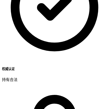
权威认证
持有合法