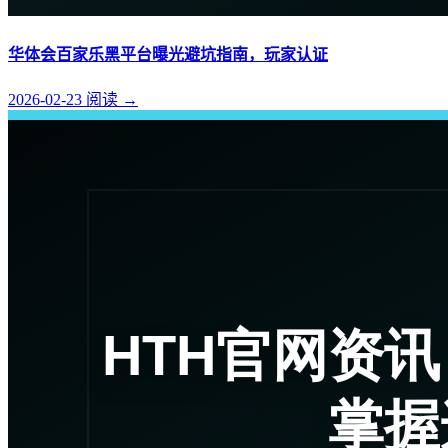
华体会百家乐黑平台曝光避坑指南，玩家认证
2026-02-23
阅读
→