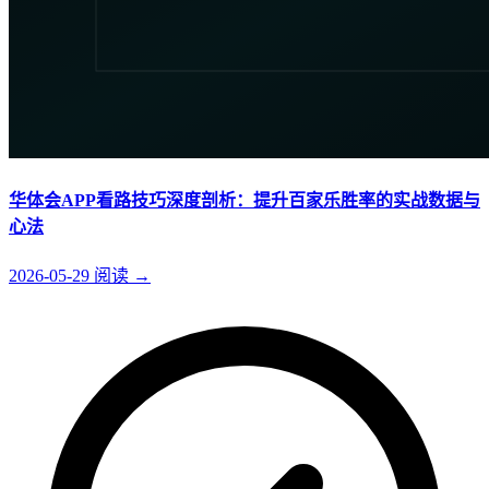
华体会APP看路技巧深度剖析：提升百家乐胜率的实战数据与
心法
2026-05-29
阅读
→