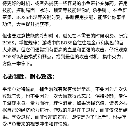
待更好的时机，或者先捕获一些容易的小鱼来补充弹药。善用
技能，控制局面：冰冻、锁定等技能是你的“杀手锏”。在鱼群
密集、BOSS出现等关键时刻，果断使用技能，能够让你事半
功倍，大幅提升捕获率。
但也要注意技能的冷却时间，避免在不需要的时候浪费。研究
BOSS，掌握规律：游戏中的BOSS鱼往往是金币和奖励的巨
大来源。但它们通常拥有更高的血量和更强的攻击。仔细观察
BOSS的攻击模式和弱点，找到最佳的攻击时机，集中火力，
方能一举拿下。
心态制胜，耐心致远：
平常心对待输赢：捕鱼游戏有起有伏是常态。不要因为几次失
败就气馁，也不要因为一次大赢就得意忘形。保持冷静，专注
于游戏本身。量力而行，理性消费：如果选择充值，请务必根
据自己的经济能力进行。游戏的乐趣在于过程，而非仅仅是结
果。享受过程，而非“刷”的过程：即使是为了“上岸”，也要享
受捕鱼带来的视觉冲击和作快感。