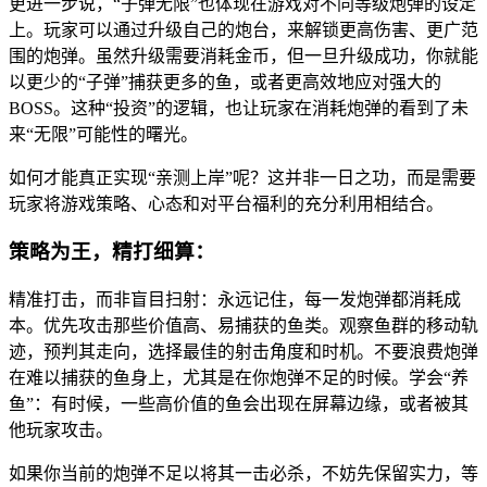
更进一步说，“子弹无限”也体现在游戏对不同等级炮弹的设定
上。玩家可以通过升级自己的炮台，来解锁更高伤害、更广范
围的炮弹。虽然升级需要消耗金币，但一旦升级成功，你就能
以更少的“子弹”捕获更多的鱼，或者更高效地应对强大的
BOSS。这种“投资”的逻辑，也让玩家在消耗炮弹的看到了未
来“无限”可能性的曙光。
如何才能真正实现“亲测上岸”呢？这并非一日之功，而是需要
玩家将游戏策略、心态和对平台福利的充分利用相结合。
策略为王，精打细算：
精准打击，而非盲目扫射：永远记住，每一发炮弹都消耗成
本。优先攻击那些价值高、易捕获的鱼类。观察鱼群的移动轨
迹，预判其走向，选择最佳的射击角度和时机。不要浪费炮弹
在难以捕获的鱼身上，尤其是在你炮弹不足的时候。学会“养
鱼”：有时候，一些高价值的鱼会出现在屏幕边缘，或者被其
他玩家攻击。
如果你当前的炮弹不足以将其一击必杀，不妨先保留实力，等