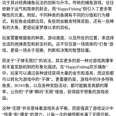
功于其对经典捕鱼玩法的创新与升华。传统的捕鱼游戏，往往
依赖于运气和简单的射击，而“HappyFishing”则引入了更多策
略性的元素。例如，不同种类的鱼拥有不同的分值和行为模
式，有些鱼会成群出现，有些则会触发特殊奖励，还有一些稀
有的大鱼，更是玩家梦寐以求的目标。
玩家需要根据鱼的种类、游动速度、以及所处的位置，来选择
合适的炮弹类型和射击时机。这不仅仅是一场简单的“打鱼”游
戏，更是一场关于观察、判断和决策的智慧较量。
而关于“子弹无限打”的说法，其实更多的是一种对游戏高爆率
和丰富奖励机制的形象化描述。在“HappyFishing欢乐捕鱼”
中，玩家可以通过各种途径获得大量的金币和道具，而这些都
可以转化为游戏中的“子弹”。更重要的是，游戏中的许多特殊
鱼类、BOSS鱼，以及各种奖励活动，都可能触发高额的爆
率，让你的“子弹”瞬间“无限”增值，获得超乎想象的游戏收
益。
这种“无限”并非意味着游戏失去平衡，而是强调了游戏设计中
“惊喜”和“爆发”的潜力，让每一次的捕捞都充满了无限可能。