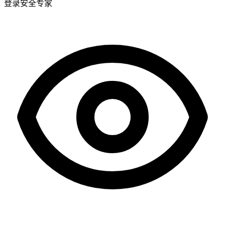
登录安全专家