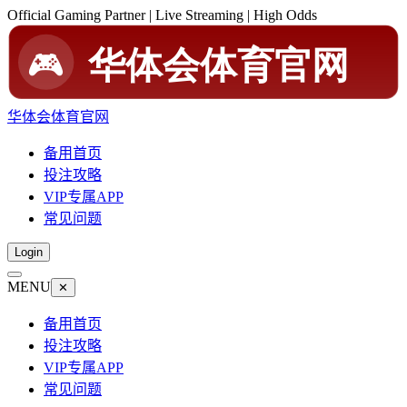
Official Gaming Partner | Live Streaming | High Odds
华体会体育官网
备用首页
投注攻略
VIP专属APP
常见问题
Login
MENU
✕
备用首页
投注攻略
VIP专属APP
常见问题