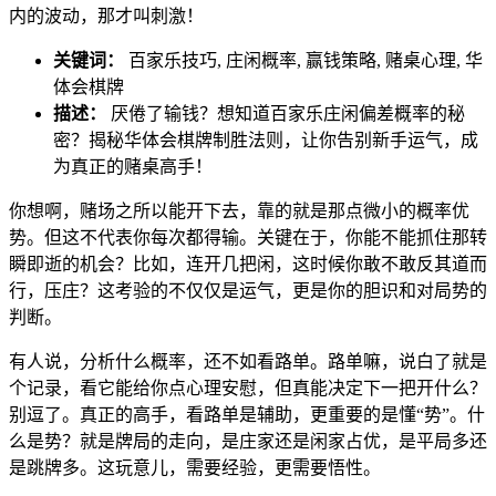
内的波动，那才叫刺激！
关键词：
百家乐技巧, 庄闲概率, 赢钱策略, 赌桌心理, 华
体会棋牌
描述：
厌倦了输钱？想知道百家乐庄闲偏差概率的秘
密？揭秘华体会棋牌制胜法则，让你告别新手运气，成
为真正的赌桌高手！
你想啊，赌场之所以能开下去，靠的就是那点微小的概率优
势。但这不代表你每次都得输。关键在于，你能不能抓住那转
瞬即逝的机会？比如，连开几把闲，这时候你敢不敢反其道而
行，压庄？这考验的不仅仅是运气，更是你的胆识和对局势的
判断。
有人说，分析什么概率，还不如看路单。路单嘛，说白了就是
个记录，看它能给你点心理安慰，但真能决定下一把开什么？
别逗了。真正的高手，看路单是辅助，更重要的是懂“势”。什
么是势？就是牌局的走向，是庄家还是闲家占优，是平局多还
是跳牌多。这玩意儿，需要经验，更需要悟性。