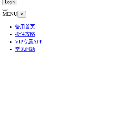
Login
MENU
✕
备用首页
投注攻略
VIP专属APP
常见问题