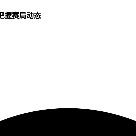
把握赛局动态