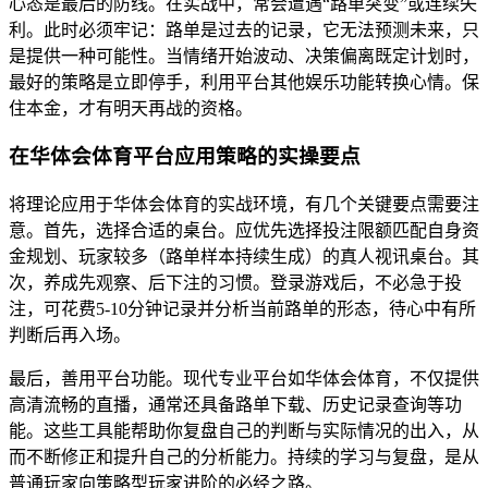
心态是最后的防线。在实战中，常会遭遇“路单突变”或连续失
利。此时必须牢记：路单是过去的记录，它无法预测未来，只
是提供一种可能性。当情绪开始波动、决策偏离既定计划时，
最好的策略是立即停手，利用平台其他娱乐功能转换心情。保
住本金，才有明天再战的资格。
在华体会体育平台应用策略的实操要点
将理论应用于华体会体育的实战环境，有几个关键要点需要注
意。首先，选择合适的桌台。应优先选择投注限额匹配自身资
金规划、玩家较多（路单样本持续生成）的真人视讯桌台。其
次，养成先观察、后下注的习惯。登录游戏后，不必急于投
注，可花费5-10分钟记录并分析当前路单的形态，待心中有所
判断后再入场。
最后，善用平台功能。现代专业平台如华体会体育，不仅提供
高清流畅的直播，通常还具备路单下载、历史记录查询等功
能。这些工具能帮助你复盘自己的判断与实际情况的出入，从
而不断修正和提升自己的分析能力。持续的学习与复盘，是从
普通玩家向策略型玩家进阶的必经之路。