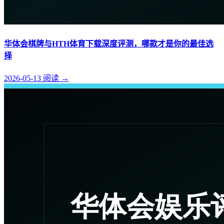
华体会棋牌与HTH体育下载深度评测，哪款才是你的最佳选
择
2026-05-13
阅读
→