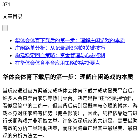
374
文章目录
华体会体育下载后的第一步：理解庄闲游戏的本质
庄闲路单分析：从记录到识别的关键技巧
构建稳定回血策略：资金管理与心态控制
在华体会体育平台应用策略的实操要点
华体会体育下载后的第一步：理解庄闲游戏的本质
当玩家通过官方渠道完成华体会体育下载并成功登录平台后，
许多人会直奔百家乐等热门桌台。决定是押“庄”还是押“闲”，
看似是简单的二选一，但其背后实则是概率与心理的博弈。游
戏本身对庄家略有优势（佣金影响），因此，纯粹依靠运气进
行长期游戏并非明智之举。许多资深玩家的共识是，需要借助
有效的分析工具辅助决策，而庄闲路单正是其中最经典、最直
观的分析方法之一。