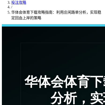
投注攻略
/
华体会体育下载攻略指南：利用庄闲路单分析，实现稳
定回血上岸的策略