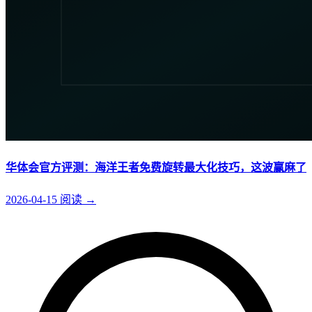
华体会官方评测：海洋王者免费旋转最大化技巧，这波赢麻了
2026-04-15
阅读
→