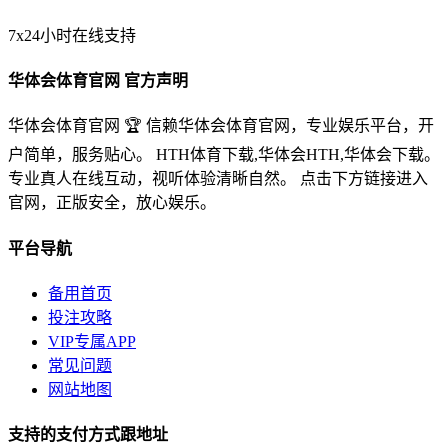
7x24小时在线支持
华体会体育官网 官方声明
华体会体育官网 🏆 信赖华体会体育官网，专业娱乐平台，开
户简单，服务贴心。 HTH体育下载,华体会HTH,华体会下载。
专业真人在线互动，视听体验清晰自然。 点击下方链接进入
官网，正版安全，放心娱乐。
平台导航
备用首页
投注攻略
VIP专属APP
常见问题
网站地图
支持的支付方式跟地址