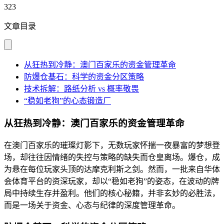
323
文章目录
从狂热到冷静：澳门百家乐的资金管理革命
防爆仓基石：科学的资金分区策略
技术拆解：路纸分析 vs 概率敬畏
“稳如老狗”的心态锻造厂
从狂热到冷静：澳门百家乐的资金管理革命
在澳门百家乐的璀璨灯影下，无数玩家怀揣一夜暴富的梦想登
场，却往往因情绪的失控与策略的缺失而仓皇离场。爆仓，成
为悬在每位玩家头顶的达摩克利斯之剑。然而，一批来自华体
会体育平台的资深玩家，却以“稳如老狗”的姿态，在波动的牌
局中持续生存并盈利。他们的核心秘籍，并非玄妙的必胜法，
而是一场关于资金、心态与纪律的深度管理革命。