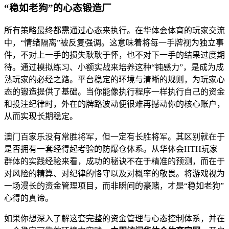
“稳如老狗”的心态锻造厂
所有策略最终都需通过心态来执行。在华体会体育的玩家交流
中，“情绪隔离”被反复强调。这意味着将每一手牌视为独立事
件，不对上一手的损失耿耿于怀，也不对下一手的结果过度期
待。通过模拟练习、小额实战来培养这种“钝感力”，是成为成
熟玩家的必经之路。平台稳定的环境与清晰的规则，为玩家心
态的锻造提供了基础。当你能像执行程序一样执行自己的资金
和投注纪律时，外在的牌路波动便很难再撼动你的核心账户，
从而实现长期稳定。
澳门百家乐没有常胜将军，但一定有长胜将军。其区别就在于
是否拥有一套经得起考验的防爆仓体系。从华体会HTH玩家
群体的实践经验来看，成功的秘诀不在于精准的预测，而在于
对风险的精算、对纪律的恪守以及对概率的敬畏。将游戏视为
一场漫长的资金管理项目，而非瞬间的豪赌，才是“稳如老狗”
心得的真谛。
如果你想深入了解这套完整的资金管理与心态控制体系，并在