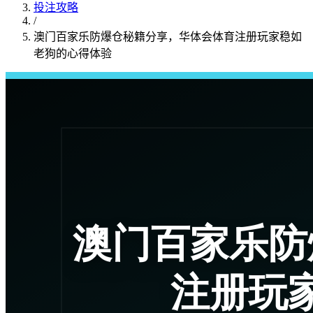
投注攻略
/
澳门百家乐防爆仓秘籍分享，华体会体育注册玩家稳如
老狗的心得体验