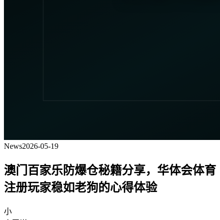
News
2026-05-19
澳门百家乐防爆仓秘籍分享，华体会体育
注册玩家稳如老狗的心得体验
小