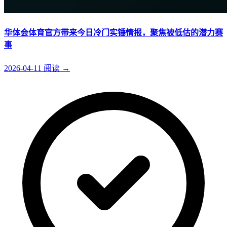
华体会体育官方带来今日冷门实锤情报，聚焦被低估的潜力赛
事
2026-04-11
阅读
→