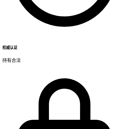
权威认证
持有合法