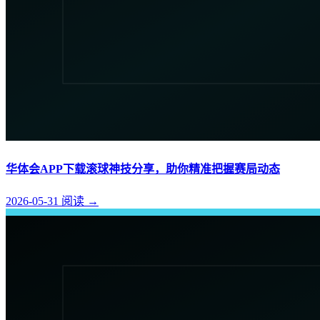
华体会APP下载滚球神技分享，助你精准把握赛局动态
2026-05-31
阅读
→