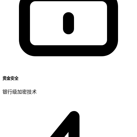
资金安全
银行级加密技术