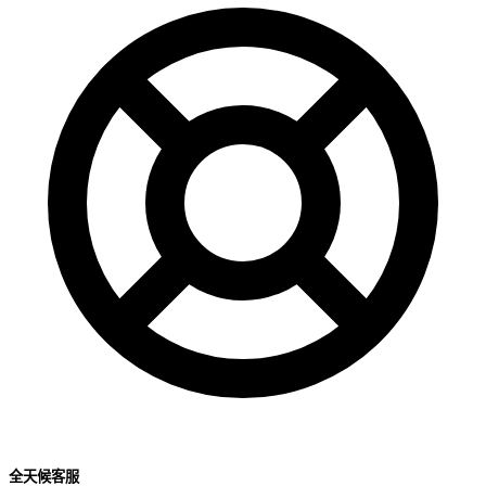
全天候客服