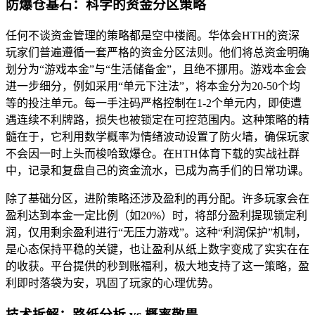
防爆仓基石：科学的资金分区策略
任何不谈资金管理的策略都是空中楼阁。华体会HTH的资深
玩家们普遍遵循一套严格的资金分区法则。他们将总资金明确
划分为“游戏本金”与“生活储备金”，且绝不挪用。游戏本金会
进一步细分，例如采用“单元下注法”，将本金分为20-50个均
等的投注单元。每一手注码严格控制在1-2个单元内，即使遭
遇连续不利牌路，损失也被锁定在可控范围内。这种策略的精
髓在于，它利用数学概率为情绪波动设置了防火墙，确保玩家
不会因一时上头而梭哈致爆仓。在HTH体育下载的实战社群
中，记录和复盘自己的资金流水，已成为高手们的日常功课。
除了基础分区，进阶策略还涉及盈利的再分配。许多玩家会在
盈利达到本金一定比例（如20%）时，将部分盈利提现锁定利
润，仅用剩余盈利进行“无压力游戏”。这种“利润保护”机制，
是心态保持平稳的关键，也让盈利从纸上数字变成了实实在在
的收获。平台提供的秒到账福利，极大地支持了这一策略，盈
利即时落袋为安，巩固了玩家的心理优势。
技术拆解：路纸分析 vs 概率敬畏