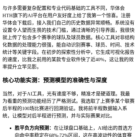
与许多需要复杂配置和专业代码基础的工具不同，华体会
HTH旗下的AI平台在用户友好度上给了我第一个惊喜。注册
华体会下载后，接入我们自己的历史数据异常顺畅。系统没有
设置令人望而生畏的技术门槛，通过清晰的引导界面，我很快
就上传了包含多个赛季的球队及球员数据。核心工具对非结构
化数据的处理能力很强，能自动识别赛事、球员、时间、技术
统计等关键字段。在初步的探索性分析中，它生成可视化报告
的速度，比我之前用的某款专业软件快了近40%，这让我的效
率提升立竿见影。
核心功能实测：预测模型的准确性与深度
当然，对于AI工具，光有速度不够，精准才是硬道理。我最
为看重的预测功能经历了严格测试。我选取了上赛季某个联赛
后半程的100场比赛进行回溯验证。我将前半程数据输入系
统，让模型对后半程进行预测，并与实际赛果对比。
胜平负方向预测：
在让球盘口基础上，AI给出的首选方
向命中率稳定在68%-72%区间，这在高波动性的体育赛