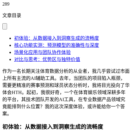
289
文章目录
初体验：从数据接入到洞察生成的流畅度
核心功能实测：预测模型的准确性与深度
场景化应用与团队协作体验
对比与思考：优势区与独特价值
作为一名长期关注体育数据分析的从业者，我几乎尝试过市面
上所有主流的AI辅助工具。去年，当团队的项目陷入瓶颈，
需要更精准的赛事预测和球员状态分析时，我将目光投向了华
体会HTH。起初，我很好奇，一个在体育娱乐领域深耕多年
的平台，其技术团队开发的AI工具，在专业数据产品领域究
竟能排到什么位置？我的这次深度体验，或许能给你一个答
案。
初体验：从数据接入到洞察生成的流畅度