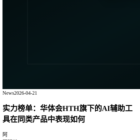
News
2026-04-21
实力榜单：华体会HTH旗下的AI辅助工
具在同类产品中表现如何
阿