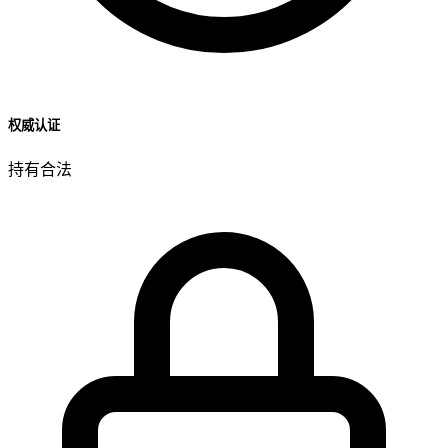
权威认证
持有合法