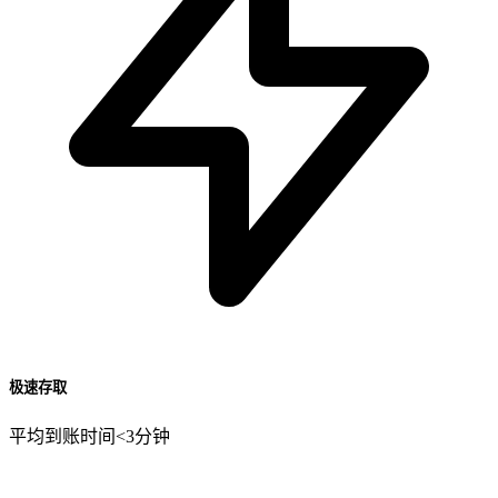
极速存取
平均到账时间<3分钟