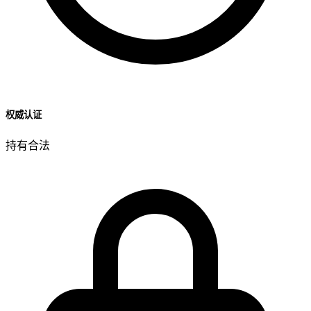
权威认证
持有合法