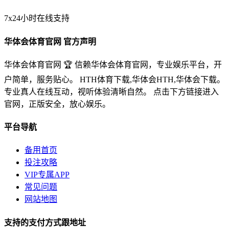
7x24小时在线支持
华体会体育官网 官方声明
华体会体育官网 🏆 信赖华体会体育官网，专业娱乐平台，开
户简单，服务贴心。 HTH体育下载,华体会HTH,华体会下载。
专业真人在线互动，视听体验清晰自然。 点击下方链接进入
官网，正版安全，放心娱乐。
平台导航
备用首页
投注攻略
VIP专属APP
常见问题
网站地图
支持的支付方式跟地址