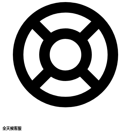
全天候客服