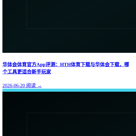
华体会体育官方App评测：HTH体育下载与华体会下载，哪
个工具更适合新手玩家
2026-06-20
阅读
→