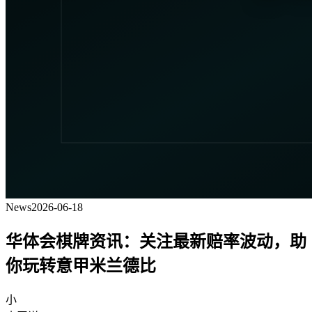
News
2026-06-18
华体会棋牌资讯：关注最新赔率波动，助
你玩转意甲米兰德比
小