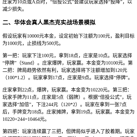
庄家为10点或A点时，“倍投公式”会建议玩家选择“投降”，以
减少损失。
二、华体会真人黑杰克实战场景模拟
假设玩家有10000元本金，设定初始下注额为100元，盈利目标
为1000元，止损线为500元。
第一把：玩家下注100元，拿到18点，庄家是10点。玩家选择
“停牌”（Stand）。庄家爆牌，玩家赢。本金变为10100元。第
二把：牌局趋势依然有利，玩家选择将下注额增加到120元
（100*1.2）。玩家拿到17点，庄家是9点。玩家选择“停牌”。
庄家拿到22点，爆牌，玩家赢。本金变为10220元。第三把：
玩家手牌为11点，庄家是5点（弱牌）。根据“倍投公式”，玩
家选择“加倍”，下注244元（120*2）。玩家在拿到一张7点
后，手牌变为18点。庄家摊牌，拿到19点。玩家赢。本金变为
10220+244=10464元。
第四把：玩家连续赢了三把，但牌局似乎进入了胶着期。玩家