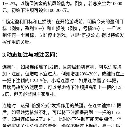
1%-2%，以确保资金的抗风险能力。例如，若总资金为10000
元，初始下注额可设为100-200元。
2.确定盈利目标和止损线：在开始游戏前，明确今天的盈利目
标（例如，盈利10%）和止损线（例如，亏损5%）。一旦达
到任何一个目标，立即停止游戏，这是“倍投公式”得以持续发
挥作用的关键。
3.动态加注与减注区间：
连赢时：如果连续赢了1-2把，且牌局趋势有利，可以适度增
加下注额，但增幅不宜过大，例如增加20%-30%，或维持在上
一把下注额的1.2-1.5倍。小幅连赢时：如果连续赢了3-4把，
且牌局趋势依然明显，可以考虑将下注额提高到上一把的1.5-
2倍，但务必警惕庄家反扑。
连输时：这是“倍投公式”发挥作用的关键。在连续输掉1-2把
后，如果趋势依然不利，可以将下注额提高到上一把的1.5-2
倍。如果连续输掉了3-4把，此时的下注额可能需要翻倍，但
务必密切关注总资金的变化，确保不超过止损线。赢一把后：