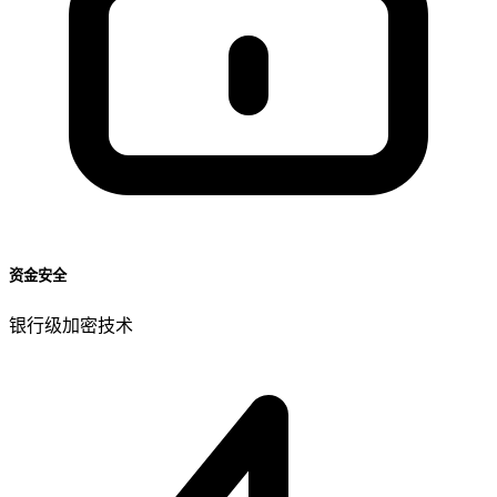
资金安全
银行级加密技术