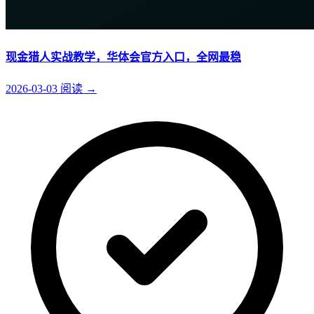
现金猎人实战教学，华体会官方入口，全网最稳
2026-03-03
阅读
→