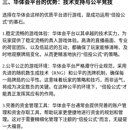
三、华体会平台的优势：技术支持与公平竞技
选择在华体会这样的优质平台进行游戏，是成功运用“倍投公
式”的基石。
1.稳定流畅的游戏体验：华体会平台以其卓越的技术实力，为
玩家提供了稳定流畅的真人游戏体验。高清的直播画面、专业
的荷官团队、以及低延迟的互动，都确保了玩家能够清晰、及
时地观察牌局变化，从而更精准地执行“倍投公式”的策略。
2.公平公正的游戏环境：华体会平台严格遵守行业规范，采用
先进的随机数生成技术（RNG）和公平的洗牌机制，确保每
一局牌局的公平性。这意味着玩家的策略和技巧，而非运气，
将成为决定胜负的关键。在这种公平的环境下，“倍投公式”才
能真正发挥其应有的作用。
3.完善的资金管理工具：华体会平台通常会提供完善的账户管
理和资金存取工具，帮助玩家更便捷地进行资金的规划和管
理。这对于需要精细化管理下注额的“倍投公式”而言，无疑是
一大福音。