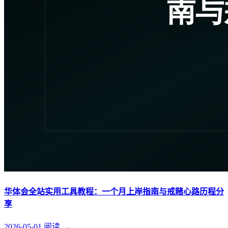
华体会全站实用工具教程：一个月上岸指南与戒赌心路历程分
享
2026-05-01
阅读
→