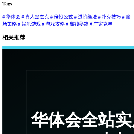
Tags
# 华体会
# 真人黑杰克
# 倍投公式
# 进阶缆法
# 扑克技巧
# 赌
场策略
# 娱乐游戏
# 游戏攻略
# 赢钱秘籍
# 庄家克星
相关推荐