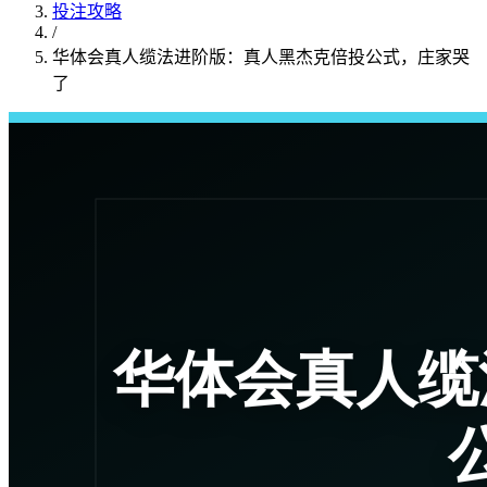
投注攻略
/
华体会真人缆法进阶版：真人黑杰克倍投公式，庄家哭
了