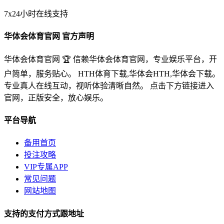
7x24小时在线支持
华体会体育官网 官方声明
华体会体育官网 🏆 信赖华体会体育官网，专业娱乐平台，开
户简单，服务贴心。 HTH体育下载,华体会HTH,华体会下载。
专业真人在线互动，视听体验清晰自然。 点击下方链接进入
官网，正版安全，放心娱乐。
平台导航
备用首页
投注攻略
VIP专属APP
常见问题
网站地图
支持的支付方式跟地址