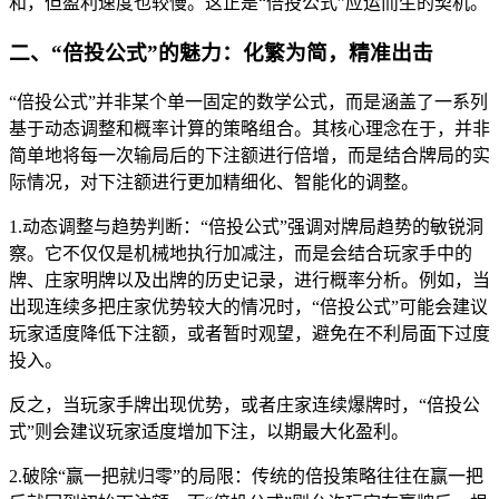
和，但盈利速度也较慢。这正是“倍投公式”应运而生的契机。
二、“倍投公式”的魅力：化繁为简，精准出击
“倍投公式”并非某个单一固定的数学公式，而是涵盖了一系列
基于动态调整和概率计算的策略组合。其核心理念在于，并非
简单地将每一次输局后的下注额进行倍增，而是结合牌局的实
际情况，对下注额进行更加精细化、智能化的调整。
1.动态调整与趋势判断：“倍投公式”强调对牌局趋势的敏锐洞
察。它不仅仅是机械地执行加减注，而是会结合玩家手中的
牌、庄家明牌以及出牌的历史记录，进行概率分析。例如，当
出现连续多把庄家优势较大的情况时，“倍投公式”可能会建议
玩家适度降低下注额，或者暂时观望，避免在不利局面下过度
投入。
反之，当玩家手牌出现优势，或者庄家连续爆牌时，“倍投公
式”则会建议玩家适度增加下注，以期最大化盈利。
2.破除“赢一把就归零”的局限：传统的倍投策略往往在赢一把